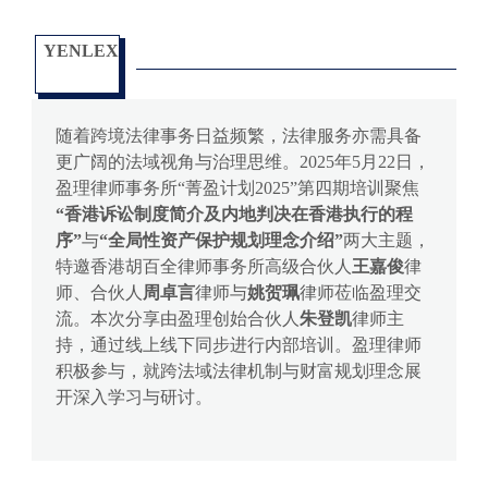
YENLEX
随着跨境法律事务日益频繁，法律服务亦需具备
更广阔的法域视角与治理思维。2025年5月22日，
盈理律师事务所“菁盈计划2025”第四期培训聚焦
“香港诉讼制度简介及内地判决在香港执行的程
序”
与
“全局性资产保护规划理念介绍”
两大主题，
特邀香港胡百全律师事务所高级合伙人
王嘉俊
律
师、合伙人
周卓言
律师与
姚贺珮
律师莅临盈理交
流。本次分享由盈理创始合伙人
朱登凯
律师主
持，通过线上线下同步进行内部培训。盈理律师
积极参与，就跨法域法律机制与财富规划理念展
开深入学习与研讨。